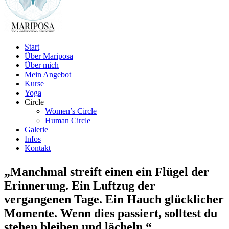
Start
Über Mariposa
Über mich
Mein Angebot
Kurse
Yoga
Circle
Women’s Circle
Human Circle
Galerie
Infos
Kontakt
„
Manchmal streift einen ein Flügel der
Erinnerung. Ein Luftzug der
vergangenen Tage. Ein Hauch glücklicher
Momente. Wenn dies passiert, solltest du
stehen bleiben und lächeln.“