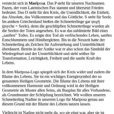
versteckt sich in
Mari
pos
a
. Das P steht für unseren Nachnamen
Pazen, der vom Lateinischen Pax stammt und übersetzt Frieden
bedeutet. Das O steht für den Kreis, die Unendlichkeit, die Einheit,
das Absolute, das Vollkommene und das Göttliche. S steht für Seele.
Im antiken Griechenland hießen die Schmetterlinge gar ψυχή
(psyche = Seele), denn die geschlüpften Schmetterlinge wurden als
die Seelen der Toten angesehen. Es war das sublimierte Bild eines
„sanften" Todes. Es zeigte den Tod als verlöschendes Leben, sanftes
Entschlummern und Hinübergleiten. Bis in die Neuzeit hatte der
Schmetterling als Zeichen für Auferstehung und Unsterblichkeit
überdauert. Bereits in der Antike war er also schon das Sinnbild der
Wiedergeburt und der Unsterblichkeit und steht seither für
Transformation, Leichtigkeit, Freiheit und die sanfte Kraft des
Lebens.
In dem Mariposa-Logo spiegelt sich der Kreis wider und zudem die
Blume des Lebens. Sie ist ein wichtiges Energiesymbol der so
genannten Heiligen Geometrie. Die Blume des Lebens mit ihrer
vollkommenen Harmonie und Ordnung wird in der Heiligen
Geometrie als Muster allen Seins, als Bauplan für alles Vorhandene,
als Grundmuster der Schöpfung bezeichnet. Wir wollten unseren
Schmetterling Nadine in unserem Logo für Mariposa genau aus
diesem Grund mit der Blume des Lebens tanzen lassen.
Vielleicht ist Nadine nicht mehr da, wo sie einst war, aber sie ist