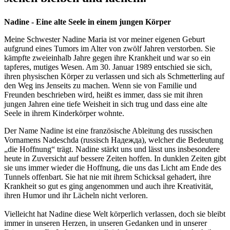
Nadine - Eine alte Seele in einem jungen Körper
Meine Schwester Nadine Maria ist vor meiner eigenen Geburt
aufgrund eines Tumors im Alter von zwölf Jahren verstorben. Sie
kämpfte zweieinhalb Jahre gegen ihre Krankheit und war so ein
tapferes, mutiges Wesen. Am 30. Januar 1989 entschied sie sich,
ihren physischen Körper zu verlassen und sich als Schmetterling auf
den Weg ins Jenseits zu machen. Wenn sie von Familie und
Freunden beschrieben wird, heißt es immer, dass sie mit ihren
jungen Jahren eine tiefe Weisheit in sich trug und dass eine alte
Seele in ihrem Kinderkörper wohnte.
Der Name Nadine ist eine französische Ableitung des russischen
Vornamens Nadeschda (russisch Надежда), welcher die Bedeutung
„die Hoffnung“ trägt. Nadine stärkt uns und lässt uns insbesondere
heute in Zuversicht auf bessere Zeiten hoffen. In dunklen Zeiten gibt
sie uns immer wieder die Hoffnung, die uns das Licht am Ende des
Tunnels offenbart. Sie hat nie mit ihrem Schicksal gehadert, ihre
Krankheit so gut es ging angenommen und auch ihre Kreativität,
ihren Humor und ihr Lächeln nicht verloren.
Vielleicht hat Nadine diese Welt körperlich verlassen, doch sie bleibt
immer in unseren Herzen, in unseren Gedanken und in unserer