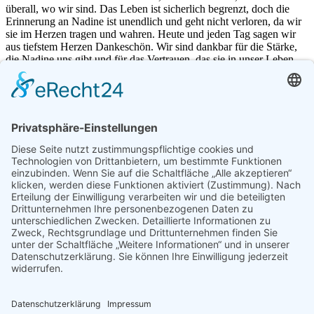
überall, wo wir sind. Das Leben ist sicherlich begrenzt, doch die
Erinnerung an Nadine ist unendlich und geht nicht verloren, da wir
sie im Herzen tragen und wahren. Heute und jeden Tag sagen wir
aus tiefstem Herzen Dankeschön. Wir sind dankbar für die Stärke,
die Nadine uns gibt und für das Vertrauen, das sie in unser Leben
bringt. Wir sind dankbar für die Erinnerungen und die
wunderschönen, lustigen und auch traurigen Momente und
Geschichten mit ihr.
Ihr Licht leuchtet weiter – mit uns, in uns, für uns und durch uns.
Wir zelebrieren ihr Leben – gestern, heute und morgen.
Diese E-Mail-Adresse ist vor Spambots geschützt! Zur
Anzeige muss JavaScript eingeschaltet sein.
+49 176 20674343
Service & Formulare
Anfrage senden
Informationen & Hinweise