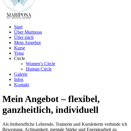
Start
Über Mariposa
Über mich
Mein Angebot
Kurse
Yoga
Circle
Women’s Circle
Human Circle
Galerie
Infos
Kontakt
Mein Angebot – flexibel,
ganzheitlich, individuell
Als freiberufliche Lehrende, Trainerin und Kursleiterin verbinde ich
Bewegung, Achtsamkeit, mentale Stärke und Energiearbeit zu