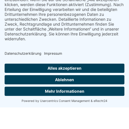
entscheidend für Gesundheit und Lebensqualität. In diesem Bereich
liegt der Schwerpunkt auf Regeneration, innerer Ruhe und
nachhaltiger Selbstregulation.
Meine Angebote umfassen Entspannungstraining,
Stressmanagement, Resilienz-Training sowie achtsamkeitsbasierte
Methoden zur Förderung mentaler Gesundheit. Ergänzend biete ich
gezielte Regenerationsangebote für Körper und Nervensystem an.
Schwerpunkte hierbei sind:
innere Ruhe und mentale Klarheit
emotionale Stabilität
ein gesunder und bewusster Umgang mit Belastungen